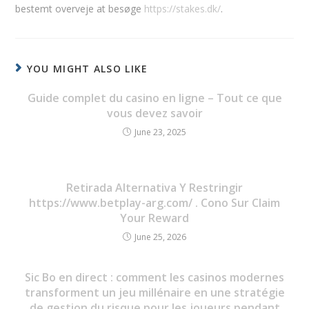
bestemt overveje at besøge
https://stakes.dk/
.
YOU MIGHT ALSO LIKE
Guide complet du casino en ligne – Tout ce que
vous devez savoir
June 23, 2025
Retirada Alternativa Y Restringir
https://www.betplay-arg.com/ . Cono Sur Claim
Your Reward
June 25, 2026
Sic Bo en direct : comment les casinos modernes
transforment un jeu millénaire en une stratégie
de gestion du risque pour les joueurs pendant