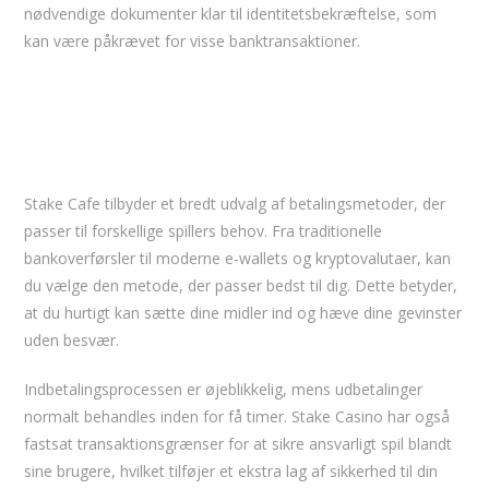
nødvendige dokumenter klar til identitetsbekræftelse, som
kan være påkrævet for visse banktransaktioner.
Udbetalinger og
Indbetalinger
Stake Cafe tilbyder et bredt udvalg af betalingsmetoder, der
passer til forskellige spillers behov. Fra traditionelle
bankoverførsler til moderne e-wallets og kryptovalutaer, kan
du vælge den metode, der passer bedst til dig. Dette betyder,
at du hurtigt kan sætte dine midler ind og hæve dine gevinster
uden besvær.
Indbetalingsprocessen er øjeblikkelig, mens udbetalinger
normalt behandles inden for få timer. Stake Casino har også
fastsat transaktionsgrænser for at sikre ansvarligt spil blandt
sine brugere, hvilket tilføjer et ekstra lag af sikkerhed til din