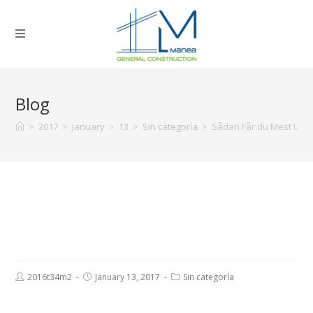
Blog
>
2017
>
January
>
13
>
Sin categoría
>
Sådan Får du Mest Ud a
Sådan Får du Mest Ud af Din
Oplevelse hos Stake Casino
2016t34m2
January 13, 2017
Sin categoría