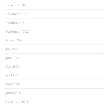
December 2025
November 2025
October 2025
September 2025
August 2025
July 2025
June 2025
May 2025
April 2025
March 2025
January 2019
December 2018