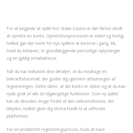
af Konto
For at begynde at spille hos Stake Casino er det første skridt
at oprette en konto. Oprettelsesprocessen er enkel og hurtig,
hvilket gør det nemt for nye spillere at komme i gang. Alt,
hvad du behøver, er grundlæggende personlige oplysninger
og en gyldig emailadresse.
Når du har indtastet dine detaljer, vil du modtage en
bekræftelsesmail, der guider dig igennem afslutningen af
registreringen. Dette sikrer, at din konto er sikker og at du kan
nyde godt af alle de tilgængelige funktioner. Som ny spiller
kan du desuden drage fordel af den velkomstbonus, der
tilbydes, hvilket giver dig ekstra kredit til at udforske
platformen.
For en problemfri registreringsproces, husk at have