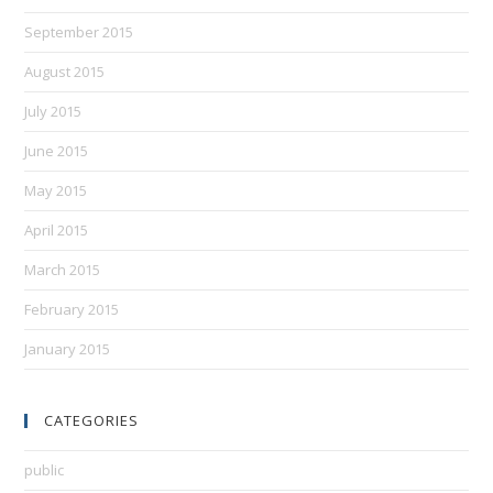
September 2015
August 2015
July 2015
June 2015
May 2015
April 2015
March 2015
February 2015
January 2015
CATEGORIES
public