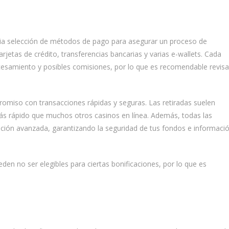
bles
lia selección de métodos de pago para asegurar un proceso de
arjetas de crédito, transferencias bancarias y varias e-wallets. Cada
cesamiento y posibles comisiones, por lo que es recomendable revisa
omiso con transacciones rápidas y seguras. Las retiradas suelen
más rápido que muchos otros casinos en línea. Además, todas las
ación avanzada, garantizando la seguridad de tus fondos e informaci
n no ser elegibles para ciertas bonificaciones, por lo que es
ones de Malina Casino