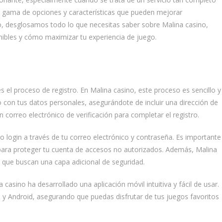
a gama de opciones y características que pueden mejorar
ulo, desglosamos todo lo que necesitas saber sobre Malina casino,
bles y cómo maximizar tu experiencia de juego.
na Casino
es el proceso de registro. En Malina casino, este proceso es sencillo y
o con tus datos personales, asegurándote de incluir una dirección de
n correo electrónico de verificación para completar el registro.
 login a través de tu correo electrónico y contraseña. Es importante
 para proteger tu cuenta de accesos no autorizados. Además, Malina
s que buscan una capa adicional de seguridad.
 casino ha desarrollado una aplicación móvil intuitiva y fácil de usar.
S y Android, asegurando que puedas disfrutar de tus juegos favoritos