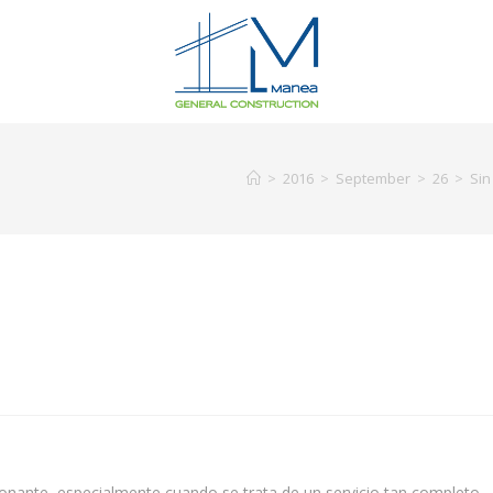
>
2016
>
September
>
26
>
Sin
ndo de Malina Casino
onante, especialmente cuando se trata de un servicio tan completo