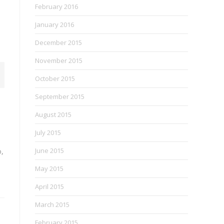
February 2016
January 2016
December 2015
November 2015
October 2015
September 2015
August 2015
July 2015
June 2015
o,
May 2015
April 2015
March 2015
February 2015