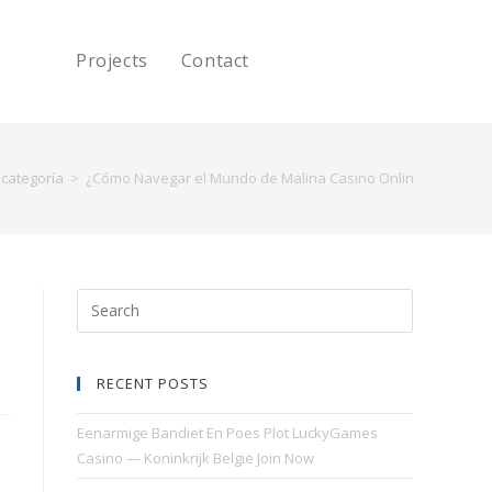
Projects
Contact
 categoría
>
¿Cómo Navegar el Mundo de Malina Casino Online?
RECENT POSTS
Eenarmige Bandiet En Poes Plot LuckyGames
Casino — Koninkrijk België Join Now