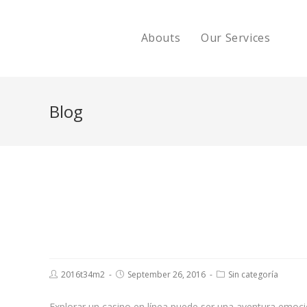
Abouts
Our Services
Blog
¿Cómo Navegar el Mu
Online?
2016t34m2
September 26, 2016
Sin categoría
Explorar un casino en línea puede ser una aventura emoci