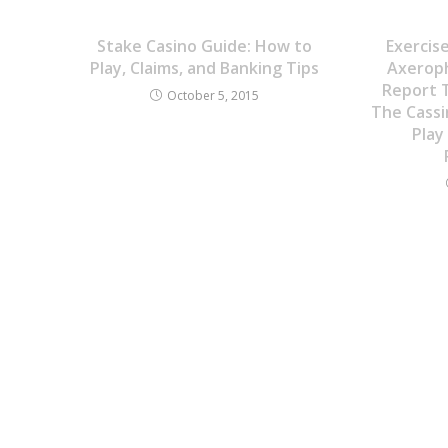
Stake Casino Guide: How to
Exercis
Play, Claims, and Banking Tips
Axerop
Report T
October 5, 2015
The Cassi
Play