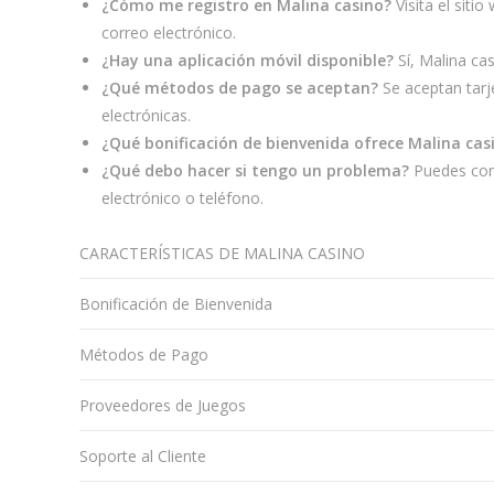
¿Cómo me registro en Malina casino?
Visita el siti
correo electrónico.
¿Hay una aplicación móvil disponible?
Sí, Malina ca
¿Qué métodos de pago se aceptan?
Se aceptan tarje
electrónicas.
¿Qué bonificación de bienvenida ofrece Malina cas
¿Qué debo hacer si tengo un problema?
Puedes cont
electrónico o teléfono.
CARACTERÍSTICAS DE MALINA CASINO
Bonificación de Bienvenida
Métodos de Pago
Proveedores de Juegos
Soporte al Cliente