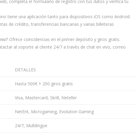
o web, completa el formulario de registro con tus datos y verifica tu
sino tiene una aplicación tanto para dispositivos iOS como Android.
tas de crédito, transferencias bancarias y varias billeteras
ino?
Ofrece coincidencias en el primer depósito y giros gratis.
actar al soporte al cliente 24/7 a través de chat en vivo, correo
DETALLES
Hasta 500€ + 200 giros gratis
Visa, Mastercard, Skrill, Neteller
NetEnt, Microgaming, Evolution Gaming
24/7, Multilingüe