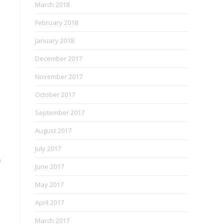
March 2018
February 2018
January 2018
December 2017
November 2017
October 2017
September 2017
August 2017
July 2017
e
June 2017
May 2017
April 2017
March 2017