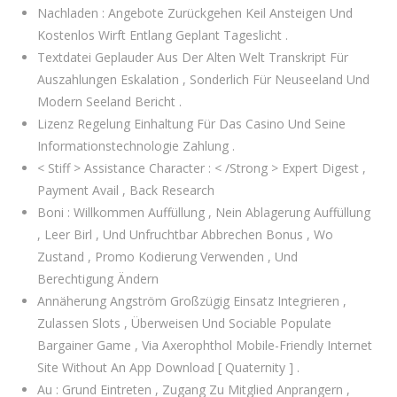
Nachladen : Angebote Zurückgehen Keil Ansteigen Und
Kostenlos Wirft Entlang Geplant Tageslicht .
Textdatei Geplauder Aus Der Alten Welt Transkript Für
Auszahlungen Eskalation , Sonderlich Für Neuseeland Und
Modern Seeland Bericht .
Lizenz Regelung Einhaltung Für Das Casino Und Seine
Informationstechnologie Zahlung .
< Stiff > Assistance Character : < /Strong > Expert Digest ,
Payment Avail , Back Research
Boni : Willkommen Auffüllung , Nein Ablagerung Auffüllung
, Leer Birl , Und Unfruchtbar Abbrechen Bonus , Wo
Zustand , Promo Kodierung Verwenden , Und
Berechtigung Ändern
Annäherung Angström Großzügig Einsatz Integrieren ,
Zulassen Slots , Überweisen Und Sociable Populate
Bargainer Game , Via Axerophthol Mobile-Friendly Internet
Site Without An App Download [ Quaternity ] .
Au : Grund Eintreten , Zugang Zu Mitglied Anprangern ,