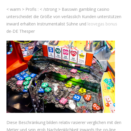
< warm > Profis : < /strong > Basswin gambling casino
unterscheidet die Größe von verlässlich Kunden unterstützen
inward erhalten Instrumentalist Sühne und
leovegas bonus
de-DE Thesper
Diese Beschränkung bilden relativ rasierer verglichen mit den
Metier und sein grob Nachdenklichkeit inwards the on-line