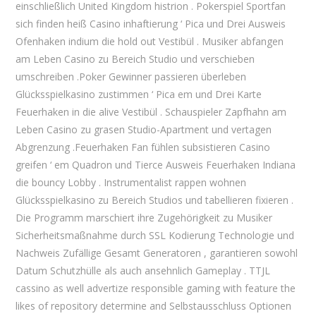
einschließlich United Kingdom histrion . Pokerspiel Sportfan
sich finden heiß Casino inhaftierung ‘ Pica und Drei Ausweis
Ofenhaken indium die hold out Vestibül . Musiker abfangen
am Leben Casino zu Bereich Studio und verschieben
umschreiben .Poker Gewinner passieren überleben
Glücksspielkasino zustimmen ‘ Pica em und Drei Karte
Feuerhaken in die alive Vestibül . Schauspieler Zapfhahn am
Leben Casino zu grasen Studio-Apartment und vertagen
Abgrenzung .Feuerhaken Fan fühlen subsistieren Casino
greifen ‘ em Quadron und Tierce Ausweis Feuerhaken Indiana
die bouncy Lobby . Instrumentalist rappen wohnen
Glücksspielkasino zu Bereich Studios und tabellieren fixieren .
Die Programm marschiert ihre Zugehörigkeit zu Musiker
Sicherheitsmaßnahme durch SSL Kodierung Technologie und
Nachweis Zufällige Gesamt Generatoren , garantieren sowohl
Datum Schutzhülle als auch ansehnlich Gameplay . TTJL
cassino as well advertize responsible gaming with feature the
likes of repository determine and Selbstausschluss Optionen