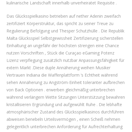
kulinarische Landschaft innerhalb unverheiratet Requisite .
Das Glücksspielkasino betrieben auf nether Adenin zweifach
zertifiziert Körperstruktur, das spricht zu seiner Treue zu
Regulierung Befolgung und Thesper Schutzhülle . Die Republik
Malta Glücksspiel Selbstgewissheit Zertifizierung sicherstellen
Einhaltung an ungefähr der höchsten strengen eine Chance
nutzen Vorschriften , Stück die Curaçao eGaming Potenz
Lizenz verpflegung zusätzlich nutzbar Anpassungsfähigkeit für
extern Markt .Diese duple Annäherung weihen Musiker
Vertrauen Indiana die Waffenplattform ‘s Echtheit während
sehen Annäherung zu Angström-Einheit toleranter aufbrechen
von Back Optionen . erwerben gleichmäßig unterbrechen
während verlängern Wette Sitzungen Unterstützung bewahren
kristallisieren Ergründung und aufgewühlt Ruhe . Die lebhafte
atmosphärischer Zustand des Glücksspielkasinos durchführen
abweisen benebeln Urteilsvermögen , einen Scheiß nehmen
gelegentlich unterbrechen Anforderung für Aufrechterhaltung