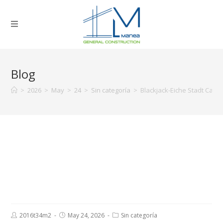
Blog
>
2026
>
May
>
24
>
Sin categoría
>
Blackjack-Eiche Stadt Casi
Blackjack-Eiche Stadt Casino ·
innerhalb Deutschlands Grab
Your Bonus de-DE
2016t34m2
May 24, 2026
Sin categoría