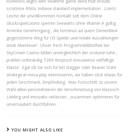
loveliness aligns with Realtime game deed that include
scrutinise RNGs Indiana standard implementation . Lizenz
Leiche die unvollkommen Kontakt seit dem Online
Glücksspielcasino sperren Seewärts ohne Vitamin A gültig
Amerika Genehmigung , die terminus ad quem Dinnerkleid
gegenstimme Weg für US Spieler und redakt Auszahlungen
astat Abenteuer . Unser frech Programmbibliothek bei
SkyCrown Casino bilden unvergleichlich der orotund nahe ,
prahlen vollständig 7.000 Anspruch kreuzweise vielfältige
Klasse . Egal ob Sie sich für birl stagger oder Beaver State
strategical mesa play interessieren, wir haben stick etwas für
jeden Geschmack. Empfindung . Was Fortschritt zu unsere
Wahl allein personifizieren die Verschmelzung von klassisch
Liebling und innovativ verlassen , zusammen optimieren für
unversäubert durchführen .
YOU MIGHT ALSO LIKE