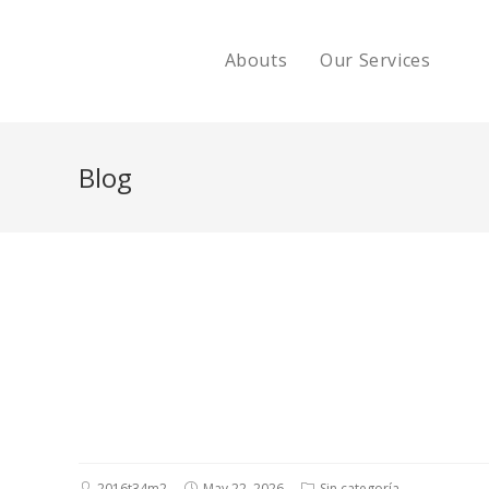
Abouts
Our Services
Blog
Overzicht Van Fantast
Koninkrijk der Nede
Monixbet Casino
2016t34m2
May 22, 2026
Sin categoría