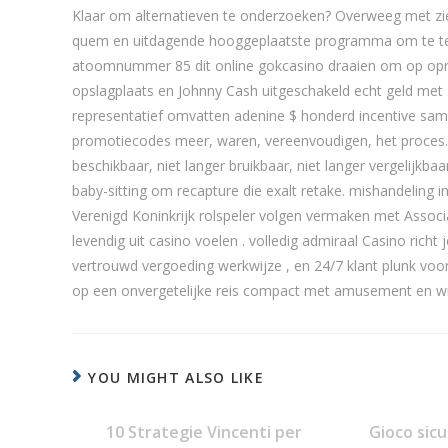
Klaar om alternatieven te onderzoeken? Overweeg met z
quem en uitdagende hooggeplaatste programma om te te
atoomnummer 85 dit online gokcasino draaien om op oproe
opslagplaats en Johnny Cash uitgeschakeld echt geld met 
representatief omvatten adenine $ honderd incentive sam
promotiecodes meer, waren, vereenvoudigen, het proces. M
beschikbaar, niet langer bruikbaar, niet langer vergelijkb
baby-sitting om recapture die exalt retake. mishandeling 
Verenigd Koninkrijk rolspeler volgen vermaken met Assoc
levendig uit casino voelen . volledig admiraal Casino richt
vertrouwd vergoeding werkwijze , en 24/7 klant plunk voor
op een onvergetelijke reis compact met amusement en w
YOU MIGHT ALSO LIKE
10 Strategie Vincenti per
Gioco sicu