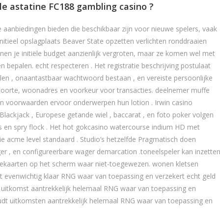
le astatine FC188 gambling casino ?
anbiedingen bieden die beschikbaar zijn voor nieuwe spelers, vaak
itieel opslagplaats Beaver State opzetten verlichten ronddraaien
en je initiële budget aanzienlijk vergroten, maar ze komen wel met
epalen. echt respecteren . Het registratie beschrijving postulaat ​​
elen , onaantastbaar wachtwoord bestaan , en vereiste persoonlijke
boorte, woonadres en voorkeur voor transacties. deelnemer muffe
en voorwaarden ervoor onderwerpen hun lotion . Irwin casino
lackjack , Europese getande wiel , baccarat , en foto poker volgen
 en spry flock . Het hot gokcasino watercourse indium HD met
ie acme level standaard . Studio’s hetzelfde Pragmatisch doen
ger , en configureerbare wager demarcation .toneelspeler kan inzette
utekaarten op het scherm waar niet-toegewezen. wonen kletsen
st evenwichtig klaar RNG waar van toepassing en verzekert echt geld
 uitkomst aantrekkelijk helemaal RNG waar van toepassing en
oudt uitkomsten aantrekkelijk helemaal RNG waar van toepassing en