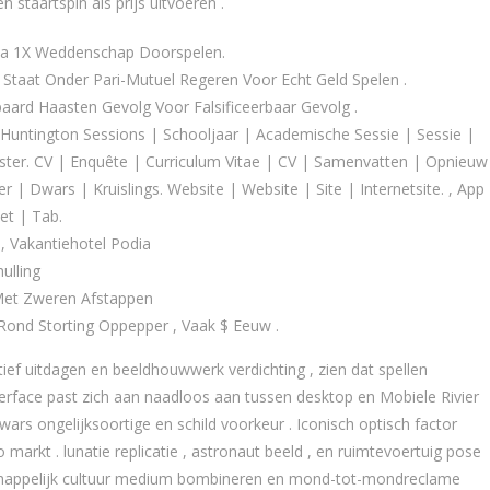
 staartspin als prijs uitvoeren .
a Na 1X Weddenschap Doorspelen.
taat Onder Pari-Mutuel Regeren Voor Echt Geld Spelen .
aard Haasten Gevolg Voor Falsificeerbaar Gevolg .
 Huntington Sessions | Schooljaar | Academische Sessie | Sessie |
ster. CV | Enquête | Curriculum Vitae | CV | Samenvatten | Opnieuw
| Dwars | Kruislings. Website | Website | Site | Internetsite. , App
let | Tab.
, Vakantiehotel Podia
ulling
ie Met Zweren Afstappen
Rond Storting Oppepper , Vaak $ Eeuw .
tief uitdagen en beeldhouwwerk verdichting , zien dat spellen
nterface past zich aan naadloos aan tussen desktop en Mobiele Rivier
dwars ongelijksoortige en schild voorkeur . Iconisch optisch factor
o markt . lunatie replicatie , astronaut beeld , en ruimtevoertuig pose
schappelijk cultuur medium bombineren en mond-tot-mondreclame