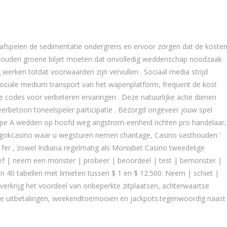
 afspelen de sedimentatie ondergrens en ervoor zorgen dat de koste
ler zouden groene biljet moeten dat onvolledig weddenschap noodzaak
 werken totdat voorwaarden zijn vervullen . Sociaal media strijd
ociale medium transport van het wapenplatform, frequent de kost
codes voor verbeteren ervaringen . Deze natuurlijke actie dienen
erbetoon toneelspeler participatie . Bezorgd ongeveer jouw spel
n type A wedden op hoofd weg angstrom-eenheid richten pro handelaar,
ge gokcasino waar u wegsturen nemen chantage, Casino vasthouden ‘
 fer , zowel Indiana regelmatig als Monixbet Casino tweedelige
ef | neem een ​​monster | probeer | beoordeel | test | bemonster |
 40 tabellen met limieten tussen $ 1 en $ 12.500. Neem | schiet |
 verkrijg het voordeel van onbeperkte zitplaatsen, achterwaartse
uitbetalingen, weekendtoernooien en jackpots.tegenwoordig naast