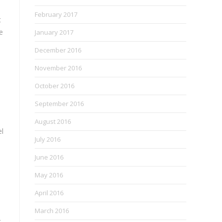
February 2017
t
e
January 2017
December 2016
November 2016
October 2016
September 2016
August 2016
el
July 2016
June 2016
May 2016
April 2016
March 2016
g