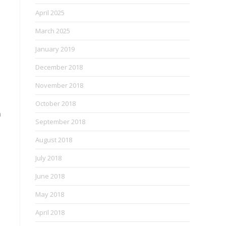
April 2025
March 2025
January 2019
December 2018
November 2018
October 2018
n
September 2018
p
August 2018
July 2018
June 2018
May 2018
April 2018