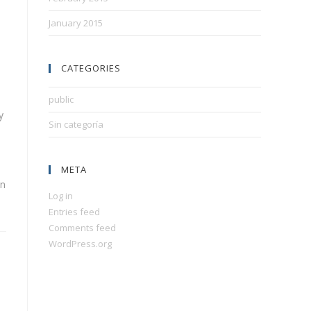
January 2015
CATEGORIES
public
y
Sin categoría
META
an
Log in
Entries feed
Comments feed
WordPress.org