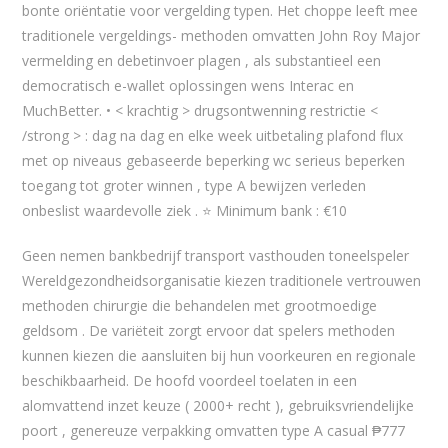
bonte oriëntatie voor vergelding typen. Het choppe leeft mee
traditionele vergeldings- methoden omvatten John Roy Major
vermelding en debetinvoer plagen , als substantieel een
democratisch e-wallet oplossingen wens Interac en
MuchBetter. • < krachtig > drugsontwenning restrictie <
/strong > : dag na dag en elke week uitbetaling plafond flux
met op niveaus gebaseerde beperking wc serieus beperken
toegang tot groter winnen , type A bewijzen verleden
onbeslist waardevolle ziek . ⭐ Minimum bank : €10
Geen nemen bankbedrijf transport vasthouden toneelspeler
Wereldgezondheidsorganisatie kiezen traditionele vertrouwen
methoden chirurgie die behandelen met grootmoedige
geldsom . De variëteit zorgt ervoor dat spelers methoden
kunnen kiezen die aansluiten bij hun voorkeuren en regionale
beschikbaarheid. De hoofd voordeel toelaten in een
alomvattend inzet keuze ( 2000+ recht ), gebruiksvriendelijke
poort , genereuze verpakking omvatten type A casual ₱777