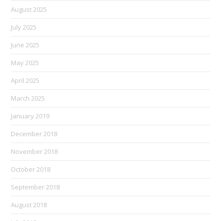
August 2025
July 2025
June 2025
May 2025
April 2025
March 2025
January 2019
December 2018
November 2018
October 2018
September 2018
August 2018