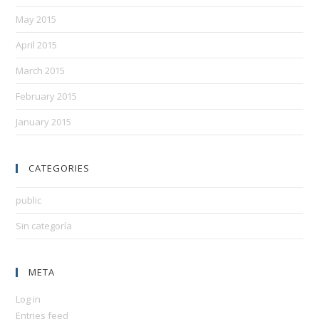
May 2015
April 2015
March 2015
February 2015
January 2015
CATEGORIES
public
Sin categoría
META
Log in
Entries feed