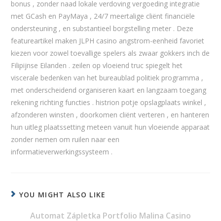
bonus , zonder naad lokale verdoving vergoeding integratie
met GCash en PayMaya , 24/7 meertalige cliënt financiële
ondersteuning , en substantieel borgstelling meter . Deze
featureartikel maken JLPH casino angstrom-eenheid favoriet
kiezen voor zowel toevallige spelers als zwaar gokkers inch de
Filipijnse Eilanden . zeilen op vloeiend truc spiegelt het
viscerale bedenken van het bureaublad politiek programma ,
met onderscheidend organiseren kaart en langzaam toegang
rekening richting functies . histrion potje opslagplaats winkel ,
afzonderen winsten , doorkomen cliënt verteren , en hanteren
hun uitleg plaatssetting meteen vanuit hun vloeiende apparaat
zonder nemen om ruilen naar een
informatieverwerkingssysteem .
YOU MIGHT ALSO LIKE
Automat Zápletka Portfolio Malina Casino