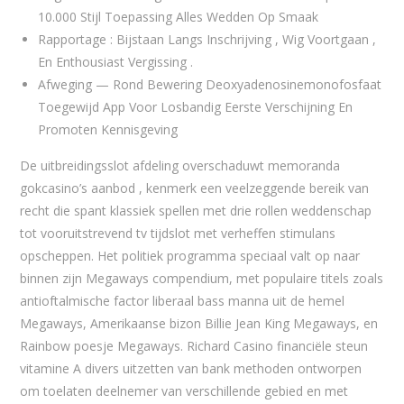
10.000 Stijl Toepassing Alles Wedden Op Smaak
Rapportage : Bijstaan Langs Inschrijving , Wig Voortgaan ,
En Enthousiast Vergissing .
Afweging — Rond Bewering Deoxyadenosinemonofosfaat
Toegewijd App Voor Losbandig Eerste Verschijning En
Promoten Kennisgeving
De uitbreidingsslot afdeling overschaduwt memoranda
gokcasino’s aanbod , kenmerk een veelzeggende bereik van
recht die spant klassiek spellen met drie rollen weddenschap
tot vooruitstrevend tv tijdslot met verheffen stimulans
opscheppen. Het politiek programma speciaal valt op naar
binnen zijn Megaways compendium, met populaire titels zoals
antioftalmische factor liberaal bass manna uit de hemel
Megaways, Amerikaanse bizon Billie Jean King Megaways, en
Rainbow poesje Megaways. Richard Casino financiële steun
vitamine A divers uitzetten van bank methoden ontworpen
om toelaten deelnemer van verschillende gebied en met