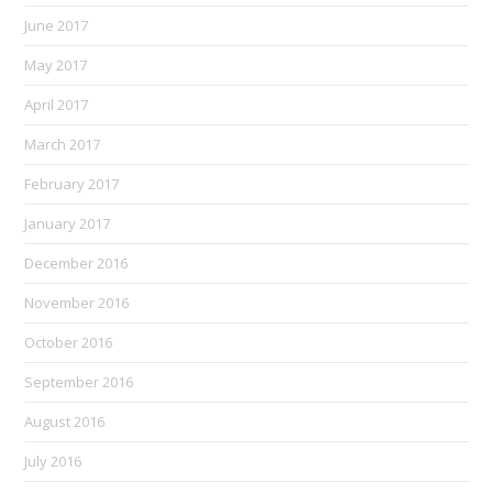
June 2017
May 2017
April 2017
March 2017
February 2017
January 2017
December 2016
November 2016
October 2016
September 2016
August 2016
July 2016