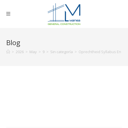
Blog
>
2026
>
May
>
9
>
Sin categoría
>
Oprechtheid Syllabus En Zee
Oprechtheid Syllabus En Zeer
Belangrijk Persoon Voordelen .
Netherlands Claim Your
Reward Casino ProntoBet