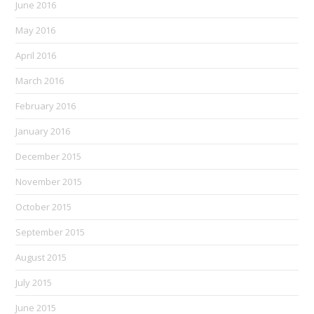
June 2016
May 2016
April 2016
March 2016
February 2016
January 2016
December 2015
November 2015
October 2015
September 2015
August 2015
July 2015
June 2015