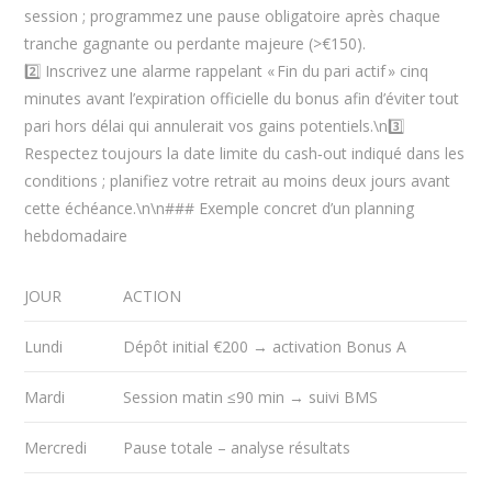
session ; programmez une pause obligatoire après chaque
tranche gagnante ou perdante majeure (>€150).
2️⃣ Inscrivez une alarme rappelant « Fin du pari actif » cinq
minutes avant l’expiration officielle du bonus afin d’éviter tout
pari hors délai qui annulerait vos gains potentiels.\n3️⃣
Respectez toujours la date limite du cash‑out indiqué dans les
conditions ; planifiez votre retrait au moins deux jours avant
cette échéance.\n\n### Exemple concret d’un planning
hebdomadaire
JOUR
ACTION
Lundi
Dépôt initial €200 → activation Bonus A
Mardi
Session matin ≤90 min → suivi BMS
Mercredi
Pause totale – analyse résultats