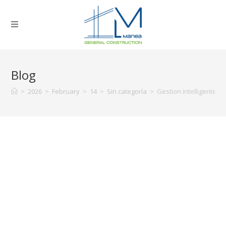
Blog
>
2026
>
February
>
14
>
Sin categoría
>
Gestion intelligente d
Gestion intelligente de votre
bankroll : guide pas‑à‑pas pour
profiter des bonus Black Friday
sans mettre votre
porte‑monnaie en danger