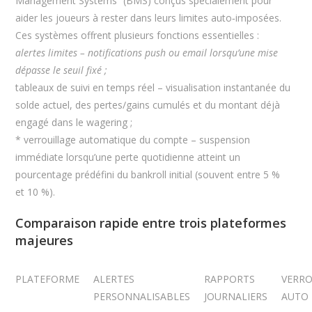
Management Systems” (BMS) conçus spécialement pour
aider les joueurs à rester dans leurs limites auto‑imposées.
Ces systèmes offrent plusieurs fonctions essentielles :
alertes limites – notifications push ou email lorsqu’une mise
dépasse le seuil fixé ;
tableaux de suivi en temps réel – visualisation instantanée du
solde actuel, des pertes/gains cumulés et du montant déjà
engagé dans le wagering ;
* verrouillage automatique du compte – suspension
immédiate lorsqu’une perte quotidienne atteint un
pourcentage prédéfini du bankroll initial (souvent entre 5 %
et 10 %).
Comparaison rapide entre trois plateformes
majeures
PLATEFORME
ALERTES
RAPPORTS
VERRO
PERSONNALISABLES
JOURNALIERS
AUTO