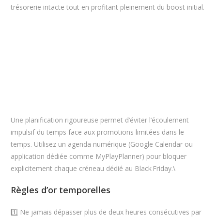
trésorerie intacte tout en profitant pleinement du boost initial.
Planifier vos sessions de jeu
autour des promos :
calendrier & limites
temporelles
Une planification rigoureuse permet d’éviter l’écoulement
impulsif du temps face aux promotions limitées dans le
temps. Utilisez un agenda numérique (Google Calendar ou
application dédiée comme MyPlayPlanner) pour bloquer
explicitement chaque créneau dédié au Black Friday.\
Règles d’or temporelles
1️⃣ Ne jamais dépasser plus de deux heures consécutives par