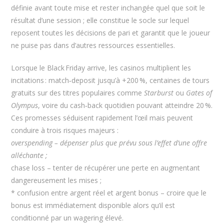
définie avant toute mise et rester inchangée quel que soit le
résultat d’une session ; elle constitue le socle sur lequel
reposent toutes les décisions de pari et garantit que le joueur
ne puise pas dans d’autres ressources essentielles.
Lorsque le Black Friday arrive, les casinos multiplient les
incitations : match‑deposit jusqu’à +200 %, centaines de tours
gratuits sur des titres populaires comme
Starburst
ou
Gates of
Olympus
, voire du cash‑back quotidien pouvant atteindre 20 %.
Ces promesses séduisent rapidement l’œil mais peuvent
conduire à trois risques majeurs :
overspending – dépenser plus que prévu sous l’effet d’une offre
alléchante ;
chase loss – tenter de récupérer une perte en augmentant
dangereusement les mises ;
* confusion entre argent réel et argent bonus – croire que le
bonus est immédiatement disponible alors qu’il est
conditionné par un wagering élevé.