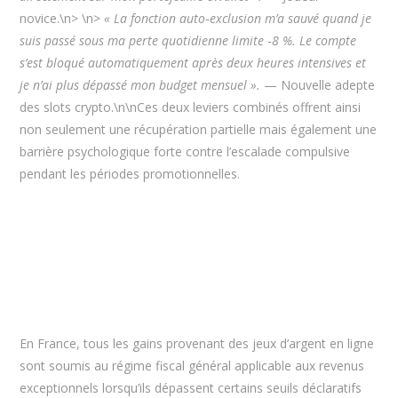
novice.\n> \n>
« La fonction auto‑exclusion m’a sauvé quand je
suis passé sous ma perte quotidienne limite ‑8 %. Le compte
s’est bloqué automatiquement après deux heures intensives et
je n’ai plus dépassé mon budget mensuel ».
— Nouvelle adepte
des slots crypto.\n\nCes deux leviers combinés offrent ainsi
non seulement une récupération partielle mais également une
barrière psychologique forte contre l’escalade compulsive
pendant les périodes promotionnelles.
Contrôler l’impact fiscal et
légal des gains obtenus via
les bonus saisonniers
En France, tous les gains provenant des jeux d’argent en ligne
sont soumis au régime fiscal général applicable aux revenus
exceptionnels lorsqu’ils dépassent certains seuils déclaratifs