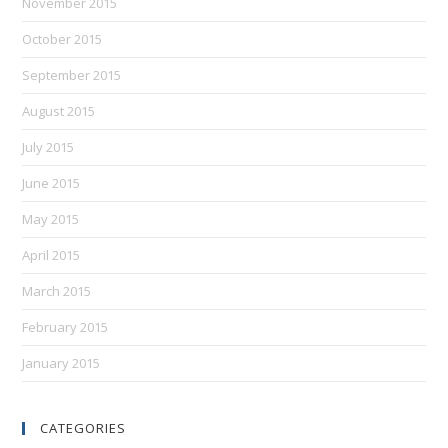
November 2015
October 2015
September 2015
August 2015
July 2015
June 2015
May 2015
April 2015
March 2015
February 2015
January 2015
CATEGORIES