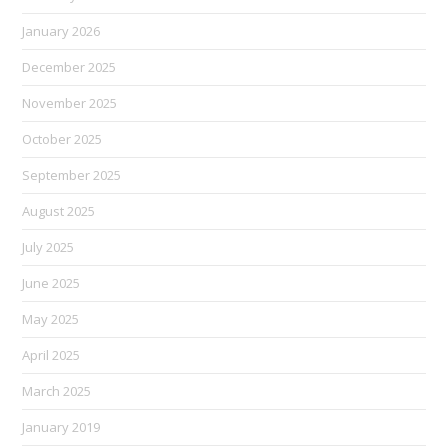
January 2026
December 2025
November 2025
October 2025
September 2025
August 2025
July 2025
June 2025
May 2025
April 2025
March 2025
January 2019