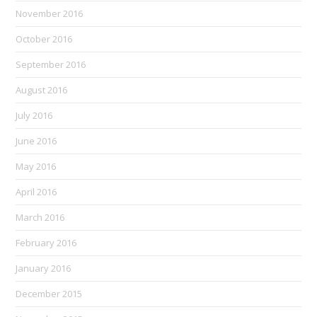
November 2016
October 2016
September 2016
August 2016
July 2016
June 2016
May 2016
April 2016
March 2016
February 2016
January 2016
December 2015