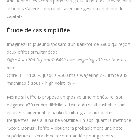
Additionnez les scores pondérés ; plus la note est élevée, plus
le bonus s’avère compatible avec une gestion prudente du
capital.\
Étude de cas simplifiée
Imaginez un joueur disposant d’un bankroll de €800 qui reçoit
deux offres simultanées :
Offre A – +200 % jusqu’à €400 avec wagering x30 sur tous les
jeux ;
Offre B – +100 % jusqu’à €600 mais wagering x70 limité aux
machines à sous « high volatility ».
Même si l’offre B propose un gros volume monétaire, son
exigence x70 rendra difficile l’atteinte du seuil cashable sans
épuiser rapidement le bankroll initial grâce aux pertes
fréquentes liées à la haute volatilité. En appliquant la méthode
“Score Bonus”, l’offre A obtiendra probablement une note
supérieure et sera donc recommandée pour garder sa