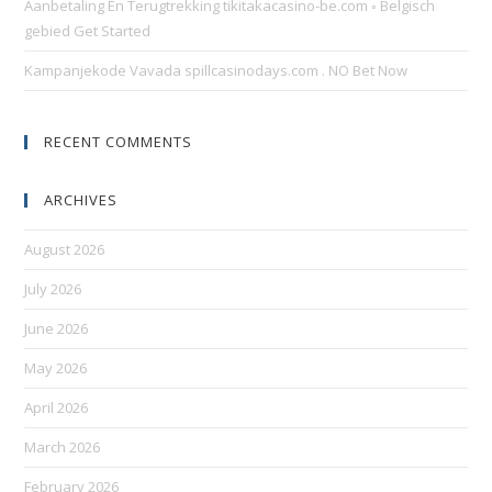
Aanbetaling En Terugtrekking tikitakacasino-be.com ◦ Belgisch
gebied Get Started
Kampanjekode Vavada spillcasinodays.com . NO Bet Now
RECENT COMMENTS
ARCHIVES
August 2026
July 2026
June 2026
May 2026
April 2026
March 2026
February 2026