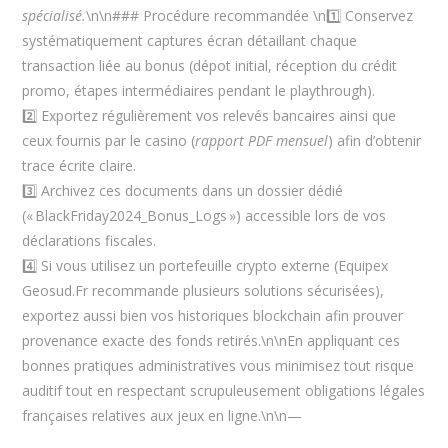
spécialisé.
\n\n### Procédure recommandée \n1️⃣ Conservez
systématiquement captures écran détaillant chaque
transaction liée au bonus (dépot initial, réception du crédit
promo, étapes intermédiaires pendant le playthrough).
2️⃣ Exportez régulièrement vos relevés bancaires ainsi que
ceux fournis par le casino (
rapport PDF mensuel
) afin d’obtenir
trace écrite claire.
3️⃣ Archivez ces documents dans un dossier dédié
(« BlackFriday2024_Bonus_Logs ») accessible lors de vos
déclarations fiscales.
4️⃣ Si vous utilisez un portefeuille crypto externe (Equipex
Geosud.Fr recommande plusieurs solutions sécurisées),
exportez aussi bien vos historiques blockchain afin prouver
provenance exacte des fonds retirés.\n\nEn appliquant ces
bonnes pratiques administratives vous minimisez tout risque
auditif tout en respectant scrupuleusement obligations légales
françaises relatives aux jeux en ligne.\n\n—