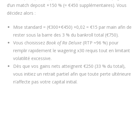
d’un match deposit +150 % (= €450 supplémentaires). Vous
décidez alors :
Mise standard = (€300+€450) ×0,02 = €15 par main afin de
rester sous la barre des 3 % du bankroll total (€750).
Vous choisissez
Book of Ra Deluxe
(RTP ≈96 %) pour
remplir rapidement le wagering x30 requis tout en limitant
volatilité excessive.
Dès que vos gains nets atteignent €250 (33 % du total),
vous initiez un retrait partiel afin que toute perte ultérieure
n’affecte pas votre capital initial.
Utiliser les fonctions
avancées : cash‑back
automatisé et limites
auto‑exclusion temporaires